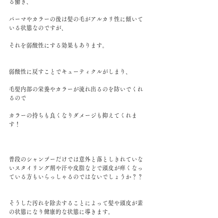
る働き、
パーマやカラーの後は髪の毛がアルカリ性に傾いて
いる状態なのですが、
それを弱酸性にする効果もあります。
弱酸性に戻すことでキューティクルがしまり、
毛髪内部の栄養やカラーが流れ出るのを防いでくれ
るので
カラーの持ちも良くなりダメージも抑えてくれま
す！
普段のシャンプーだけでは意外と落としきれていな
いスタイリング剤や汗や皮脂などで頭皮が痒くなっ
ている方もいらっしゃるのではないでしょうか？？
そうした汚れを除去することによって髪や頭皮が素
の状態になり健康的な状態に導きます。