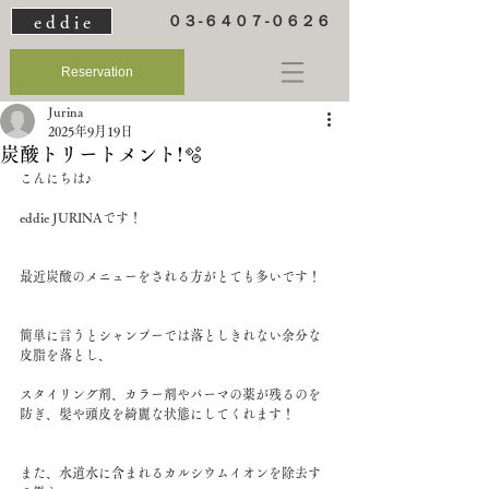
e d d i e
０３-６４０７-０６２６
Reservation
Jurina
2025年9月19日
炭酸トリートメント!🫧
こんにちは♪
eddie JURINAです！
最近炭酸のメニューをされる方がとても多いです！
簡単に言うとシャンプーでは落としきれない余分な
皮脂を落とし、
スタイリング剤、カラー剤やパーマの薬が残るのを
防ぎ、髪や頭皮を綺麗な状態にしてくれます！
また、水道水に含まれるカルシウムイオンを除去す