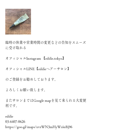
臨時の休業や営業時間の変更などの告知をスムーズ
に受け取れる
オフィシャルInstagram 【eddie.tokyo】
オフィシャルLINE【eddieヘアーサロン】
のご登録をお勧めしております。
よろしくお願い致します。
またサロンまではGoogle mapを見て来られる大変便
利です。
eddie
03-6407-0626
https://goo.gl/maps/xvzWN3mHyWziuBj96