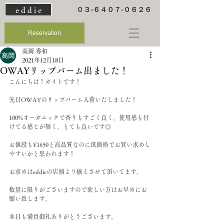
e d d i e
０３-６４０７-０６２６
Reservation
高岡 秀和
2021年12月18日
OWAYリップバーム出ました！
こんにちは！カイトです！
先日OWAYのリップバーム入荷いたしました！
100%オーガニックで香りもすごく良く、使用感も付
けてる感じが無く、とても良いです◎
お値段も¥1650と高品質なのに低価格でお買い求めし
やすいかと思われます！
お求めはeddieの店頭より揃えさせて頂いてます。
数量に限りがございますので欲しい方はお早めにお
願い致します。
本日も満員御礼ありがとうございます。