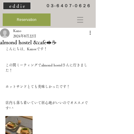
e d d i e
０３-６４０７-０６２６
Reservation
Kano
2024年8月22日
almond hostel &cafe🥪☕️
こんにちは、Kanoeです！
この間ミーティングでalmond hostelさんに行きまし
た！
ホットサンドとても美味しかったです！
店内も落ち着いていて居心地がいいのでオススメで
す^ ^