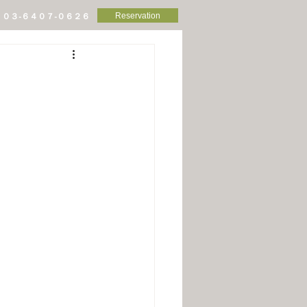
Reservation
０３-６４０７-０６２６