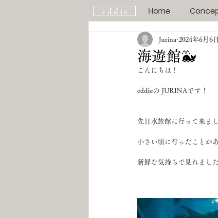
Home
Conce
e d d i e
Jurina
2024年6月6
海遊館🐳
こんにちは！
eddieの JURINAです！
先日水族館に行って来ま
小さい頃に行ったことが
新鮮な気持ちで見れまし