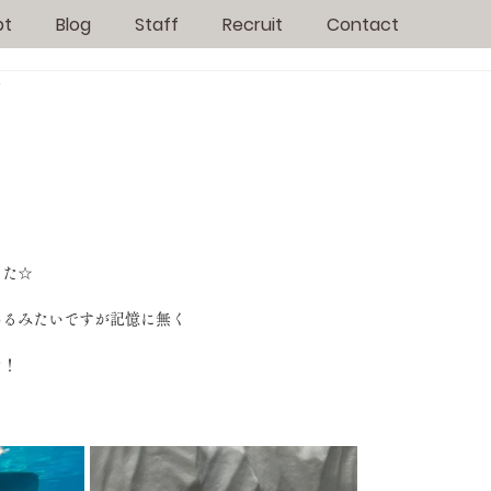
pt
Blog
Staff
Recruit
Contact
日
した☆
あるみたいですが記憶に無く
た！