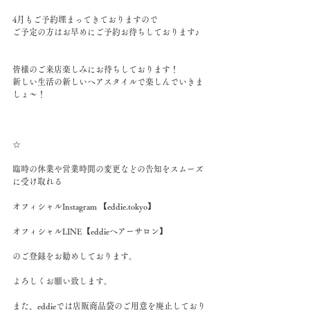
4月もご予約埋まってきておりますので
ご予定の方はお早めにご予約お待ちしております♪
皆様のご来店楽しみにお待ちしております！
新しい生活の新しいヘアスタイルで楽しんでいきま
しょ～！
☆
臨時の休業や営業時間の変更などの告知をスムーズ
に受け取れる
オフィシャルInstagram 【eddie.tokyo】
オフィシャルLINE【eddieヘアーサロン】
のご登録をお勧めしております。
よろしくお願い致します。
また、eddieでは店販商品袋のご用意を廃止しており