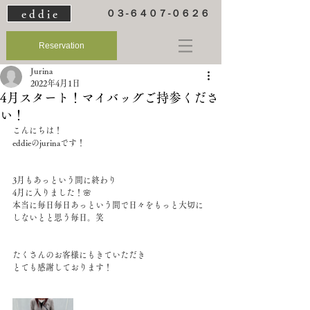
e d d i e
０３-６４０７-０６２６
Reservation
Jurina
2022年4月1日
4月スタート！マイバッグご持参くださ
い！
こんにちは！
eddieのjurinaです！
3月もあっという間に終わり
4月に入りました！🌸
本当に毎日毎日あっという間で日々をもっと大切に
しないとと思う毎日。笑
たくさんのお客様にもきていただき
とても感謝しております！