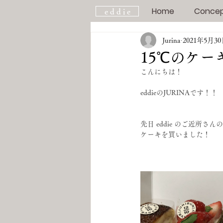
Home
Conce
e d d i e
Jurina
2021年5月3
15℃のケーキ
こんにちは！
eddieのJURINAです！！
先日 eddie のご近所さん
ケーキを買いました！