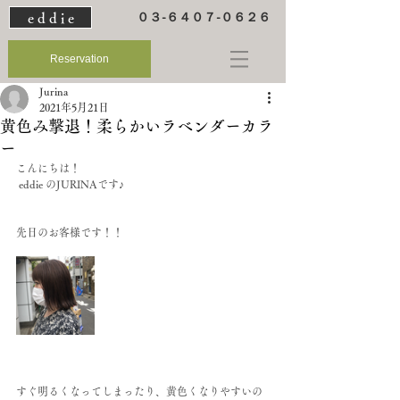
e d d i e
０３-６４０７-０６２６
Reservation
Jurina
2021年5月21日
黄色み撃退！柔らかいラベンダーカラ
ー
こんにちは！
 eddie のJURINAです♪
先日のお客様です！！
すぐ明るくなってしまったり、黄色くなりやすいの