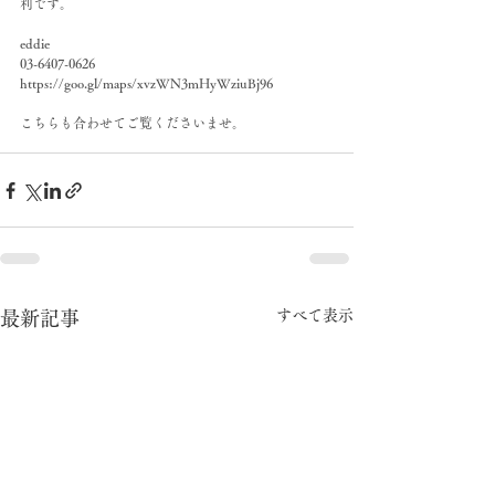
利です。
eddie
03-6407-0626
https://goo.gl/maps/xvzWN3mHyWziuBj96
こちらも合わせてご覧くださいませ。
すべて表示
最新記事