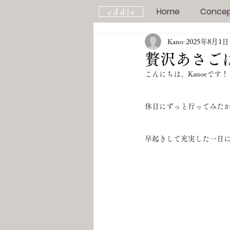
Home
Conce
e d d i e
Kano
2025年8月1日
贅沢あさごはん
こんにちは、Kanoeです！
休日にずっと行ってみたか
早起きして充実した一日に