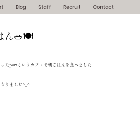
pt
Blog
Staff
Recruit
Contact
🥗🍽️
ったportというカフェで朝ごはんを食べました
なりました^_^