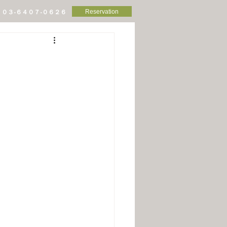
Reservation
０３-６４０７-０６２６