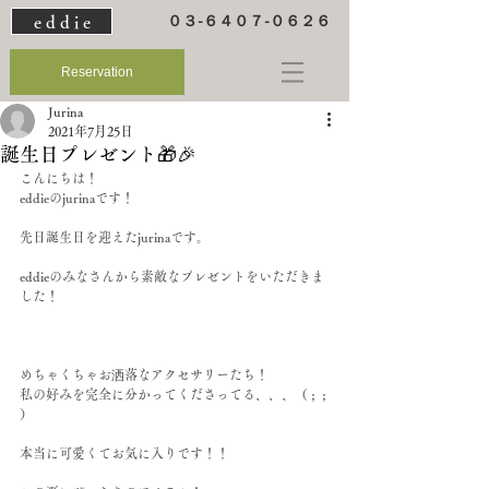
e d d i e
０３-６４０７-０６２６
Reservation
Jurina
2021年7月25日
誕生日プレゼント🎁🎉
こんにちは！
eddieのjurinaです！
先日誕生日を迎えたjurinaです。
eddieのみなさんから素敵なプレゼントをいただきま
した！
めちゃくちゃお洒落なアクセサリーたち！
私の好みを完全に分かってくださってる、、、（ ;  ; 
）
本当に可愛くてお気に入りです！！