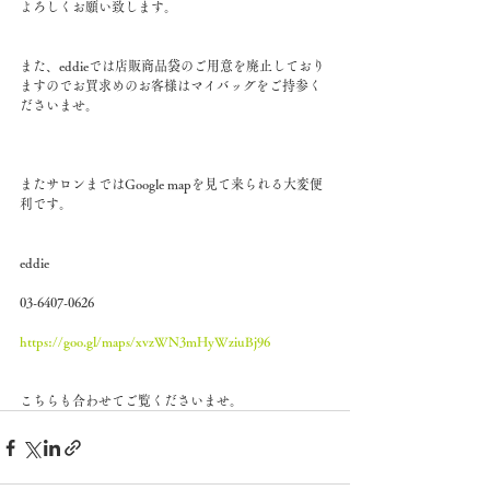
よろしくお願い致します。
また、eddieでは店販商品袋のご用意を廃止しており
ますのでお買求めのお客様はマイバッグをご持参く
ださいませ。
またサロンまではGoogle mapを見て来られる大変便
利です。
eddie
03-6407-0626
https://goo.gl/maps/xvzWN3mHyWziuBj96
こちらも合わせてご覧くださいませ。