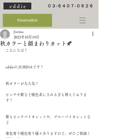
e d d i e
０３-６４０７-０６２６
Reservation
Jurina
2023年10月19日
秋カラーと顔まわりカット🍂
こんにちは！
eddieの JURINAです！
秋カラーが大人気！
ピンクや紫など暖色系にされる方も増えておりま
す！
紫もピンクバイオレットや、ブルーバイオレットな
ど
寒色寄り暖色寄り様々ありますので、ぜひご相談く