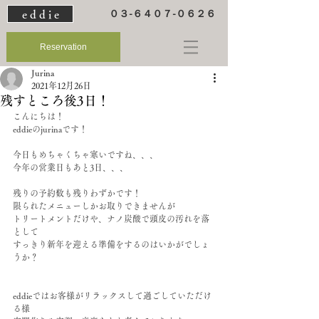
e d d i e
０３-６４０７-０６２６
Reservation
Jurina
2021年12月26日
残すところ後3日！
こんにちは！
eddieのjurinaです！
今日もめちゃくちゃ寒いですね、、、
今年の営業日もあと3日、、、
残りの予約数も残りわずかです！
限られたメニューしかお取りできませんが
トリートメントだけや、ナノ炭酸で頭皮の汚れを落
として
すっきり新年を迎える準備をするのはいかがでしょ
うか？
eddieではお客様がリラックスして過ごしていただけ
る様