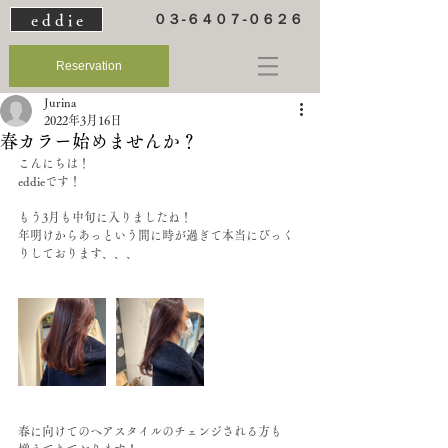
e d d i e
０３-６４０７-０６２６
Reservation
Jurina
2022年3月16日
春カラー始めませんか？
こんにちは！
eddieです！
もう3月も中旬に入りましたね！
年明けからあっという間に時が過ぎて本当にびっく
りしております、、、
春に向けてのヘアスタイルのチェンジされる方も