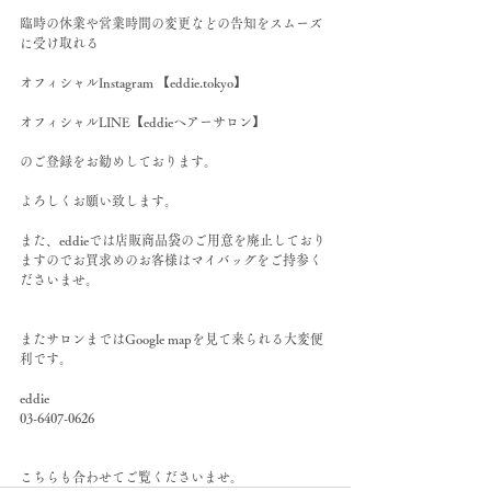
臨時の休業や営業時間の変更などの告知をスムーズ
に受け取れる
オフィシャルInstagram 【eddie.tokyo】
オフィシャルLINE【eddieヘアーサロン】
のご登録をお勧めしております。
よろしくお願い致します。
また、eddieでは店販商品袋のご用意を廃止しており
ますのでお買求めのお客様はマイバッグをご持参く
ださいませ。
またサロンまではGoogle mapを見て来られる大変便
利です。
eddie
03-6407-0626
こちらも合わせてご覧くださいませ。