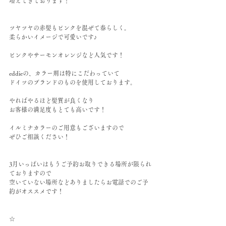
増えてきております！
ツヤツヤの赤髪もピンクを混ぜて春らしく。
柔らかいイメージで可愛いです♪
ピンクやサーモンオレンジなど人気です！
eddieの、カラー剤は特にこだわっていて
ドイツのブランドのものを使用しております。
やればやるほど髪質が良くなり
お客様の満足度もとても高いです！
イルミナカラーのご用意もございますので
ぜひご相談ください！
3月いっぱいはもうご予約お取りできる場所が限られ
ておりますので
空いていない場所などありましたらお電話でのご予
約がオススメです！
☆