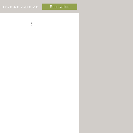
Reservation
０３-６４０７-０６２６