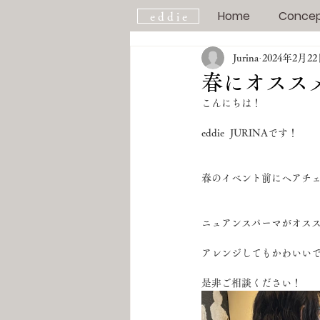
Home
Conce
e d d i e
Jurina
2024年2月2
春にオスス
こんにちは！
eddie  JURINAです！
春のイベント前にヘアチ
ニュアンスパーマがオスス
アレンジしてもかわいいで
是非ご相談ください！