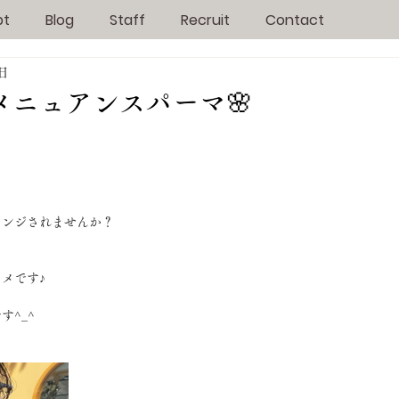
pt
Blog
Staff
Recruit
Contact
2日
メニュアンスパーマ🌸
ェンジされませんか？
メです♪
す^_^