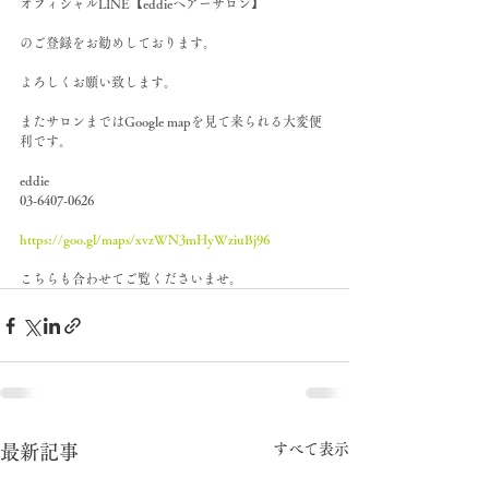
オフィシャルLINE【eddieヘアーサロン】
のご登録をお勧めしております。
よろしくお願い致します。
またサロンまではGoogle mapを見て来られる大変便
利です。
eddie
03-6407-0626
https://goo.gl/maps/xvzWN3mHyWziuBj96
こちらも合わせてご覧くださいませ。
すべて表示
最新記事