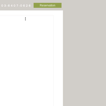
Reservation
０３-６４０７-０６２６