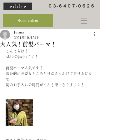
e d d i e
０３-６４０７-０６２６
Reservation
Jurina
2021年10月24日
大人気！前髪パーマ！
こんにちは！
eddieのjurinaです！
前髪パーマ人気です！
部分的に必要なところだけゆるくかけてあげるだけ
で
朝のお手入れの時間がぐんと楽になりますよ！