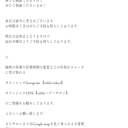
強さも調節できますので
ぜひご相談くださいませ！
本日は前半に空きがございます。
お時間合う方はぜひご予約お待ちしております。
明日は定休日となりますので
26日火曜日よりご予約お待ちしております。
☆
臨時の休業や営業時間の変更などの告知をスムーズ
に受け取れる
オフィシャルInstagram 【eddie.tokyo】
オフィシャルLINE【eddieヘアーサロン】
のご登録をお勧めしております。
よろしくお願い致します。
またサロンまではGoogle mapを見て来られる大変便