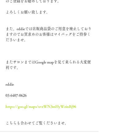
のご登録をお勧めしております。
よろしくお願い致します。
また、eddieでは店販商品袋のご用意を廃止しており
ますのでお買求めのお客様はマイバッグをご持参く
ださいませ。
またサロンまではGoogle mapを見て来られる大変便
利です。
eddie
03-6407-0626
https://goo.gl/maps/xvzWN3mHyWziuBj96
こちらも合わせてご覧くださいませ。