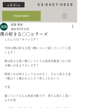
e d d i e
０３-６４０７-０６２６
Reservation
高岡 秀和
2021年9月11日
僕の好きな〇〇シリーズ
こんにちは！カイトです！
今回は僕の好きな食べ物について話していこうと思
います！
僕は好きな食べ物というよりは基本全般食べれて好
き嫌いがあまりないです！
特別これが好きというものがなく、だから好きな食
べ物は？と聞かれるとすぐ答えられないで
す笑
強いていうならお肉系全般です、皆さん同じと思い
ますが笑