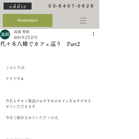
e d d i e
０３-６４０７-０６２６
Reservation
高岡 秀和
2021年2月27日
代々木八幡でカフェ巡り Part2
こんにちは、
ナナです🌷
今日もサロン周辺のおすすめのカフェをおすすめさ
せていただきます
今日ご紹介させていただくのは、