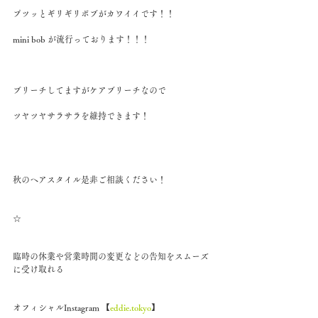
プツッとギリギリボブがカワイイです！！
mini bob が流行っております！！！
ブリーチしてますがケアブリーチなので
ツヤツヤサラサラを維持できます！
秋のヘアスタイル是非ご相談ください！
☆
臨時の休業や営業時間の変更などの告知をスムーズ
に受け取れる
オフィシャルInstagram 【
eddie.tokyo
】