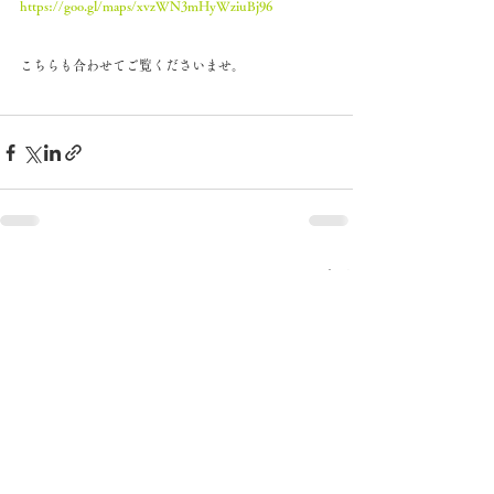
https://goo.gl/maps/xvzWN3mHyWziuBj96
こちらも合わせてご覧くださいませ。
すべて表示
最新記事