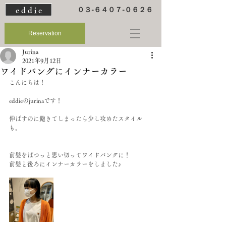
e d d i e
０３-６４０７-０６２６
Reservation
Jurina
2021年9月12日
ワイドバングにインナーカラー
こんにちは！
eddieのjurinaです！
伸ばすのに飽きてしまったら少し攻めたスタイル
も。
前髪をぱつっと思い切ってワイドバングに！
前髪と後ろにインナーカラーをしました♪