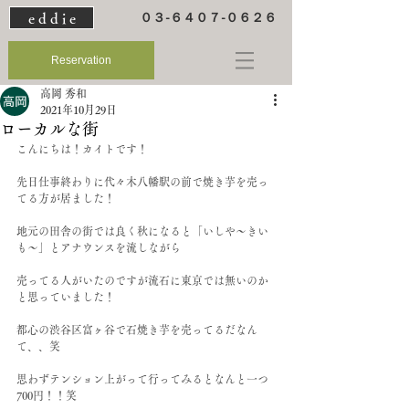
e d d i e
０３-６４０７-０６２６
Reservation
高岡 秀和
2021年10月29日
ローカルな街
こんにちは！カイトです！
先日仕事終わりに代々木八幡駅の前で焼き芋を売っ
てる方が居ました！
地元の田舎の街では良く秋になると「いしや～きい
も～」とアナウンスを流しながら
売ってる人がいたのですが流石に東京では無いのか
と思っていました！
都心の渋谷区富ヶ谷で石焼き芋を売ってるだなん
て、、笑
思わずテンション上がって行ってみるとなんと一つ
700円！！笑