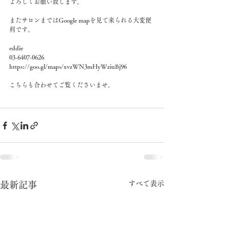
よろしくお願い致します。
またサロンまではGoogle mapを見て来られる大変便
利です。
eddie
03-6407-0626
https://goo.gl/maps/xvzWN3mHyWziuBj96
こちらも合わせてご覧くださいませ。
すべて表示
最新記事