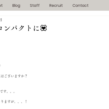
pt
Blog
Staff
Recruit
Contact
3日
コンパクトに💟
が
定はございますか？
定です。。。
ありますが、、、！