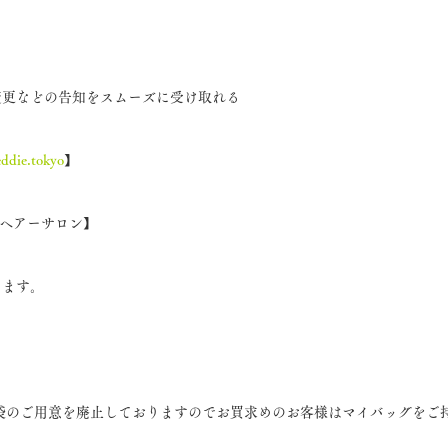
変更などの告知をスムーズに受け取れる
eddie.tokyo
】
ieヘアーサロン】
ります。
。
商品袋のご用意を廃止しておりますのでお買求めのお客様はマイバッグをご