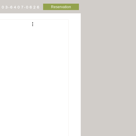
Reservation
０３-６４０７-０６２６