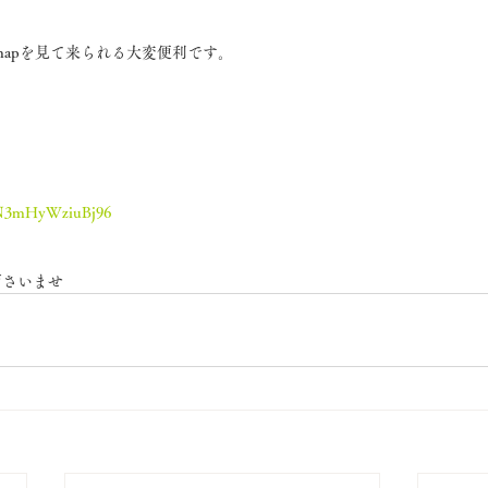
e mapを見て来られる大変便利です。
zWN3mHyWziuBj96
ださいませ