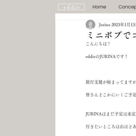
Home
Conce
e d d i e
Jurina
2023年1月1
ミニボブで
こんにちは！
eddieのJURINAです！
旅行支援が始まってます
皆さんどこかにいくご予
JURINAはまだ予定は未
行きたいところは山ほど