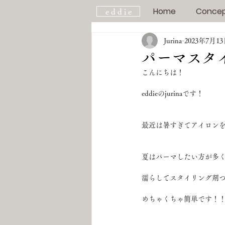
Home
Conce
e d d i e
Jurina
2023年7月1
パーマスタ
こんにちは！
eddieのjurinaです！
最近は暑すぎてアイロン
夏はパーマしたい方が多
濡らしてスタイリング剤
めちゃくちゃ簡単です！