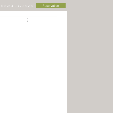
Reservation
０３-６４０７-０６２６