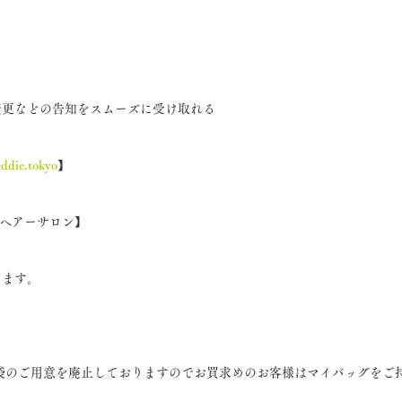
変更などの告知をスムーズに受け取れる
eddie.tokyo
】
ieヘアーサロン】
ります。
。
商品袋のご用意を廃止しておりますのでお買求めのお客様はマイバッグをご