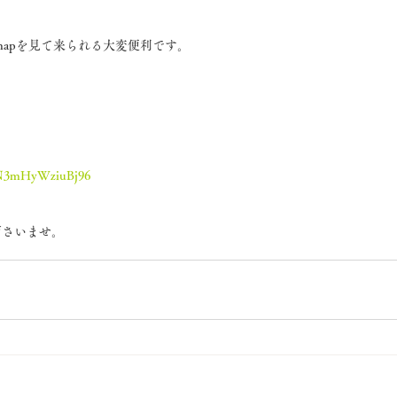
e mapを見て来られる大変便利です。
zWN3mHyWziuBj96
ださいませ。