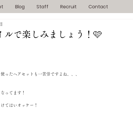
pt
Blog
Staff
Recruit
Contact
3日
イルで楽しみましょう！🩷
を使ったヘアセットも一苦労ですよね、、、
くなってます！
つけてはいオッケー！
！