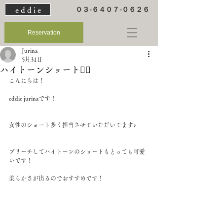
e d d i e
０３-６４０７-０６２６
Reservation
Jurina
5月31日
ハイトーンショート👱‍♀️
こんにちは！
eddie jurinaです！
女性のショート多く担当させていただいてます♪
ブリーチしてハイトーンのショートもとっても可愛
いです！
柔らかさが出るのでおすすめです！