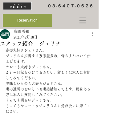
e d d i e
０３-６４０７-０６２６
Reservation
高岡 秀和
2021年2月18日
スタッフ紹介 ジュリナ
赤髪大好きジュリさん。
ジュリさん担当する方赤髪多め。皆さまかわいく仕
上げてます。
カレーも大好きジュリさん。
カレー日記もつけてるみたい。詳しくは本人に質問
してみてください。
美味しいものも大好きジュリさん。
店の近所のおいしいお店結構知ってます。興味ある
方は本人に質問してみてください。
とっても明るいジュリさん。
とってもキュートなジュリさんに是非会いに来てく
ださい。