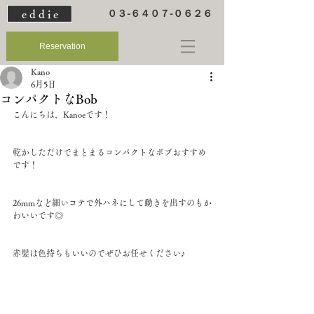
e d d i e
０３-６４０７-０６２６
Reservation
Kano
6月5日
コンパクトなBob
こんにちは、Kanoeです！
乾かしただけでまとまるコンパクトなボブおすすめ
です！
26mmなど細いコテで外ハネにして動きを出すのもか
わいいです◎
赤髪は色持ちもいいのでぜひお任せください♪