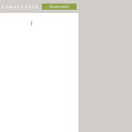
Reservation
０３-６４０７-０６２６