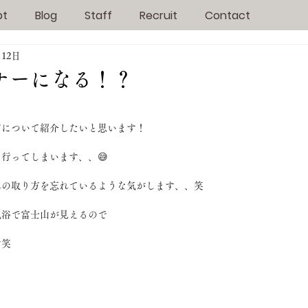
pt
Blog
Staff
Recruit
Contact
月12日
ナーになる！？
！
方について紹介したいと思います！
行ってしまいます、、😅
れの取り方を忘れているような気がします、、笑
気浴で富士山が見えるので
す笑