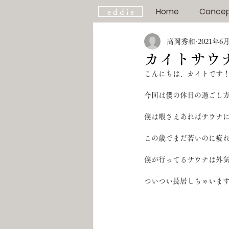
Home
Conce
e d d i e
高岡秀和
2021年6
カイトサウ
こんにちは、カイトです
今回は僕の休日の過ごし
僕は暇さえあればサウナに
この歳でまだ若いのに疲
僕が行ってるサウナは外
ついつい長居しちゃいま