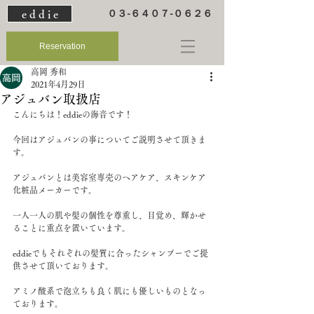
e d d i e
０３-６４０７-０６２６
Reservation
高岡 秀和
2021年4月29日
アジュバン取扱店
こんにちは！eddieの海音です！
今回はアジュバンの事についてご説明させて頂きま
す。
アジュバンとは美容室専売のヘアケア、スキンケア
化粧品メーカーです。
一人一人の肌や髪の個性を尊重し、目覚め、輝かせ
ることに重点を置いています。
eddieでもそれぞれの髪質に合ったシャンプーでご提
供させて頂いております。
アミノ酸系で泡立ちも良く肌にも優しいものとなっ
ております。