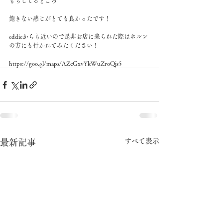
もちしてるところ
飽きない感じがとても良かったです！
eddieからも近いので是非お店に来られた際はホルン
の方にも行かれてみたください！
https://goo.gl/maps/AZcGxvYkWuZroQjs5
すべて表示
最新記事