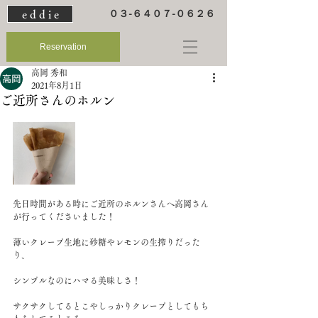
e d d i e
０３-６４０７-０６２６
Reservation
高岡 秀和
2021年8月1日
ご近所さんのホルン
先日時間がある時にご近所のホルンさんへ高岡さん
が行ってくださいました！
薄いクレープ生地に砂糖やレモンの生搾りだった
り、
シンプルなのにハマる美味しさ！
サクサクしてるとこやしっかりクレープとしてもち