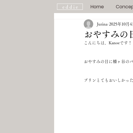
Home
Conce
e d d i e
Jurina
2025年10月
おやすみの日
こんにちは、Kanoeです！
おやすみの日に幡ヶ谷のパ
プリンとてもおいしかった