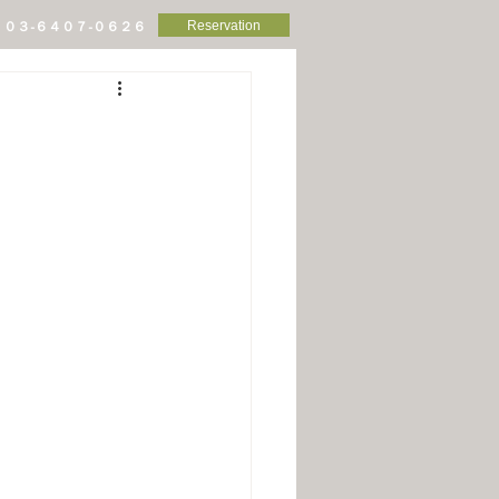
Reservation
０３-６４０７-０６２６